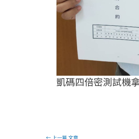
凱碼四倍密測試機
←
上一篇 文章